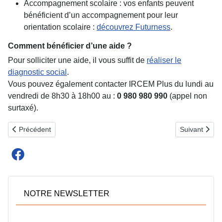
Accompagnement scolaire : vos enfants peuvent
bénéficient d’un accompagnement pour leur
orientation scolaire :
découvrez Futurness
.
Comment bénéficier d’une aide ?
Pour solliciter une aide, il vous suffit de
réaliser le
diagnostic social
.
Vous pouvez également contacter IRCEM Plus du lundi au
vendredi de 8h30 à 18h00 au :
0 980 980 990
(appel non
surtaxé).
Article précédent : Utilisez la messagerie assistée sur IRCEM.com 
Article suiva
Précédent
Suivant
NOTRE NEWSLETTER