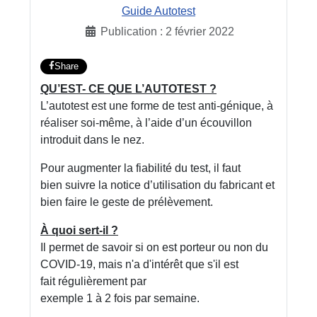
Guide Autotest
Publication : 2 février 2022
Share
QU’EST- CE QUE L’AUTOTEST
?
L’autotest
est une forme de
test anti
-
génique
, à
réaliser
soi-même
, à l’aide
d’un écouvillon
introduit dans le nez.
Pour augmenter la fiabilité du test,
il faut
bien
suivre la notice d’utili
sation du fabricant
et
bien faire le
geste
de prélèvement.
À quoi sert-il
?
Il permet de savoir si on est
porteur
ou non du
COVID-19,
mais n'a d'inté
rêt que s'il est
fait
régulièrement
par
exemple 1 à 2 fois par semaine.