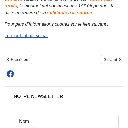
ère
droits
, le montant net social est une 1
étape dans la
mise en œuvre de la
solidarité à la source.
Pour plus d’informations cliquez sur le lien suivant :
Le montant net social
Article précédent : LES TRAVAILLEURS DOMESTIQUES ET LES 
Article sui
Précédent
Suivant
NOTRE NEWSLETTER
Nom