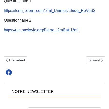
Questionnaire 1
https://form.jotform.com/i2ml_Unimes/Etude_ReVeS2
Questionnaire 2
https://run.pavlovia.org/Pierre_i2ml/iat_i2ml
Article précédent : ESSENTIEL-LES (Groupe IRCEM)
Article suivan
Précédent
Suivant
NOTRE NEWSLETTER