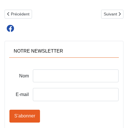
Article précédent : PRÉ-RÉFÉRENTIEL QUALITÉ : PARTICPEZ Ā 
Article sui
Précédent
Suivant
NOTRE NEWSLETTER
Nom
E-mail
S'abonner