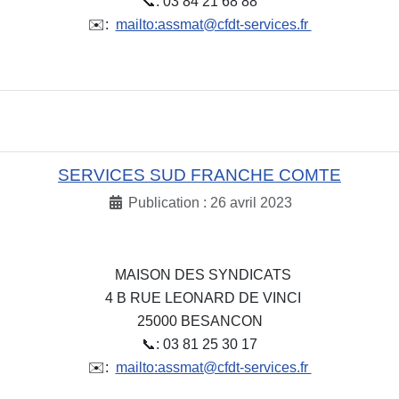
📞: 03 84 21 68 88
✉️:
mailto:assmat@cfdt-services.fr
SERVICES SUD FRANCHE COMTE
Publication : 26 avril 2023
MAISON DES SYNDICATS
4 B RUE LEONARD DE VINCI
25000 BESANCON
📞: 03 81 25 30 17
✉️:
mailto:assmat@cfdt-services.fr