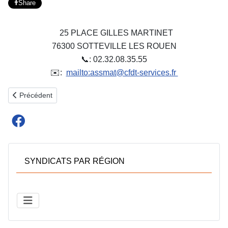
Share
25 PLACE GILLES MARTINET
76300 SOTTEVILLE LES ROUEN
📞: 02.32.08.35.55
✉️:
mailto:assmat@cfdt-services.fr
Article précédent : REGIONAL SERVICES DE BASSE NORMANDIE
Précédent
SYNDICATS PAR RÉGION