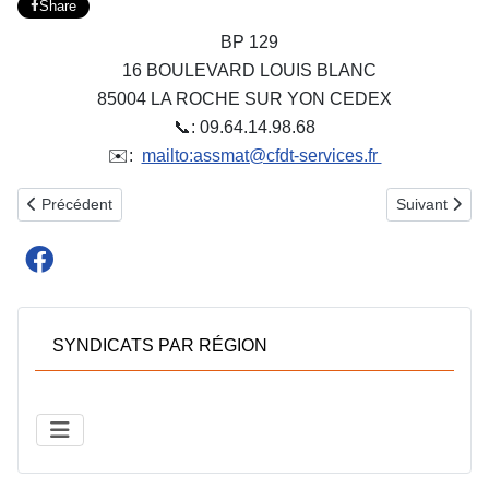
Share
BP 129
16 BOULEVARD LOUIS BLANC
85004 LA ROCHE SUR YON CEDEX
📞: 09.64.14.98.68
✉️:
mailto:assmat@cfdt-services.fr
Article précédent : SYNDICAT CFDT SERVICES 49
Article suiv
Précédent
Suivant
SYNDICATS PAR RÉGION