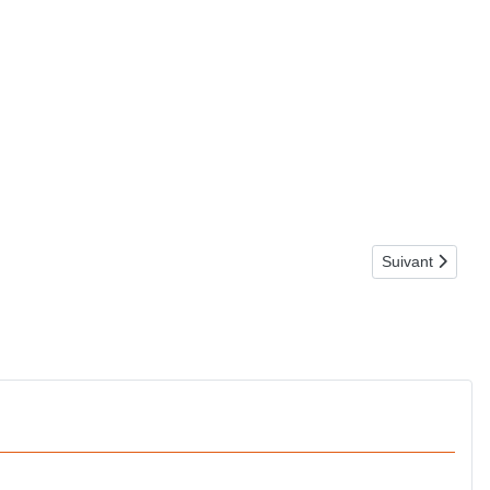
Article suivan
Suivant