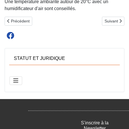
Une température ambiante autour de 20°C avec un
humidificateur d'air sont conseillés.
Article précédent : Mort subite du nourrisson : un arrêt clé pour c
Article suiva
Précédent
Suivant
STATUT ET JURIDIQUE
S'inscrire à la
Newsletter