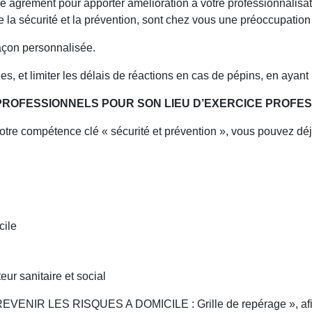
e agrément pour apporter amélioration à votre professionnalisa
la sécurité et la prévention, sont chez vous une préoccupation c
façon personnalisée.
es, et limiter les délais de réactions en cas de pépins, en aya
PROFESSIONNELS POUR SON LIEU D’EXERCICE PROFE
 votre compétence clé « sécurité et prévention », vous pouvez déj
cile
ur sanitaire et social
VENIR LES RISQUES A DOMICILE : Grille de repérage », afin de