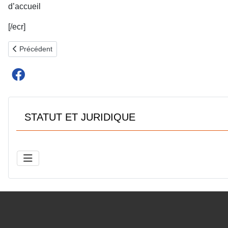
d’accueil
[/ecr]
Article précédent : La prévention des risques professionnels
Précédent
STATUT ET JURIDIQUE