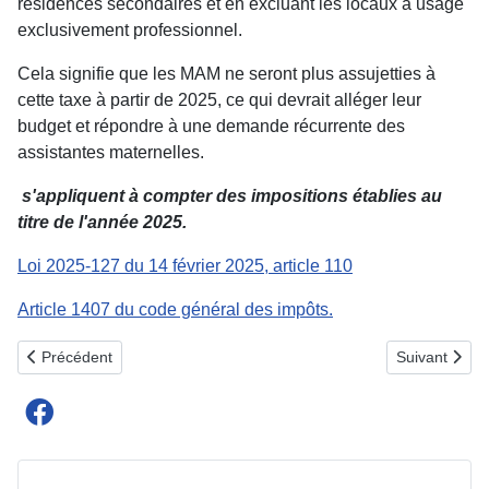
résidences secondaires et en excluant les locaux à usage
exclusivement professionnel.
Cela signifie que les MAM ne seront plus assujetties à
cette taxe à partir de 2025, ce qui devrait alléger leur
budget et répondre à une demande récurrente des
assistantes maternelles.
s'appliquent à compter des impositions établies au
titre de l'année 2025.
Loi 2025-127 du 14 février 2025, article 110
Article 1407 du code général des impôts.
Article précédent : MAM : Le Guide Officiel pour Réussir la Créati
Article suiv
Précédent
Suivant